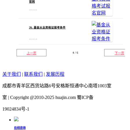
官网
2023-03-01
26. 基金从业资格证报考条件
2023-02-28
4
/
6
上一页
下一页
关于我们
|
联系我们
|
发展历程
成都市青羊区西货站路6号安格斯恒通中心南塔1003室
室 | Copyright @2010-2025 huajin.com 蜀ICP备
19024834号-1
在线咨询