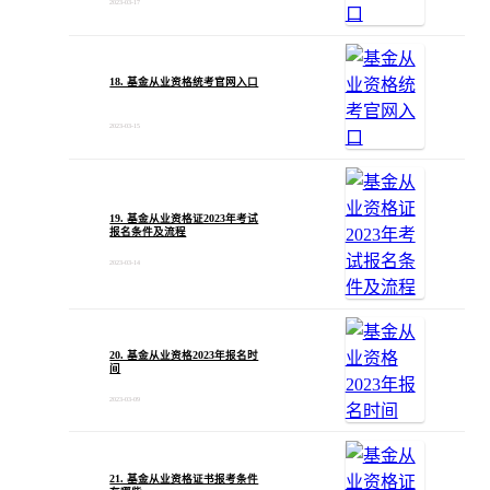
2023-03-17
18. 基金从业资格统考官网入口
2023-03-15
19. 基金从业资格证2023年考试
报名条件及流程
2023-03-14
20. 基金从业资格2023年报名时
间
2023-03-09
21. 基金从业资格证书报考条件